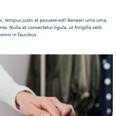
 glavrida
10 ways how to lorem ips
glavrida dolor amet
, tempus justo at posuere est! Aenean urna urna,
Company news
February 14, 2020
. Nulla et consectetur ligula, ut fringilla velit.
imis in faucibus.