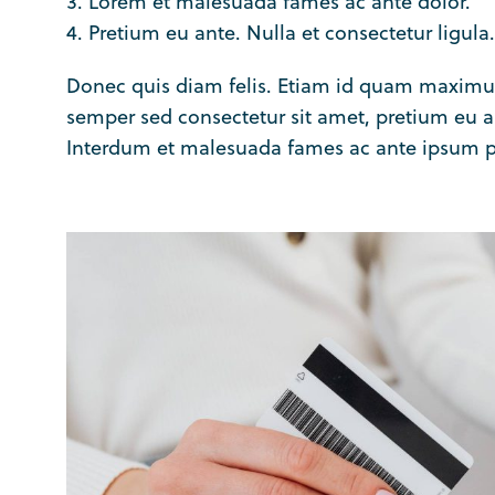
Lorem et malesuada fames ac ante dolor.
Lorem ipsum dolor
Pretium eu ante. Nulla et consectetur ligula.
amet
Donec quis diam felis. Etiam id quam maximus
Industry news
April 8, 2020
semper sed consectetur sit amet, pretium eu ante
Interdum et malesuada fames ac ante ipsum pr