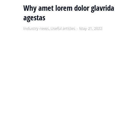
um
Why amet lorem dolor glavrida
H
agestas
do
Industry news
,
Useful articles
May 21, 2022
Ind