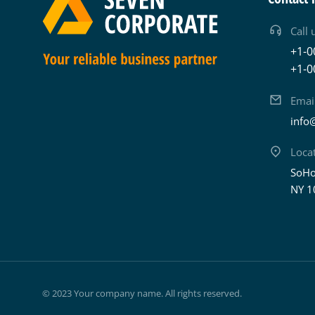
Call 
+1-0
+1-0
Emai
info
Loca
SoHo
NY 1
© 2023 Your company name. All rights reserved.