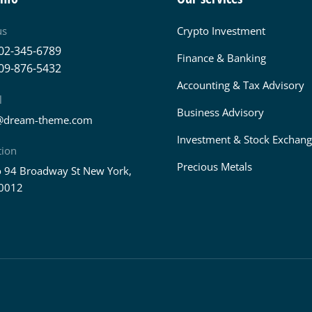
us
Crypto Investment
02-345-6789
Finance & Banking
09-876-5432
Accounting & Tax Advisory
l
Business Advisory
@dream-theme.com
Investment & Stock Exchan
tion
Precious Metals
 94 Broadway St New York,
0012